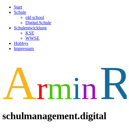
Start
Schule
old school
Digital.Schule
Schulentwicklung
KSE
WWSE
Hobbys
Impressum
A
r
m
i
n
schulmanagement.digital